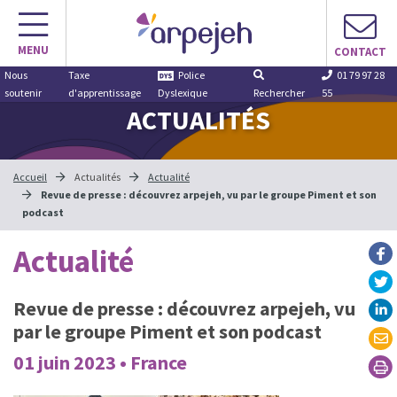
Aller
au
MENU
contenu
CONTACT
Nous
Taxe
Police
01 79 97 28
soutenir
d'apprentissage
Dyslexique
Rechercher
55
ACTUALITÉS
Accueil
Actualités
Actualité
Revue de presse : découvrez arpejeh, vu par le groupe Piment et son
podcast
Actualité
Revue de presse : découvrez arpejeh, vu
par le groupe Piment et son podcast
01 juin 2023 • France