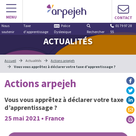
MENU
CONTACT
Nous
Taxe
Police
01 79 97 28
soutenir
d'apprentissage
Dyslexique
Rechercher
55
ACTUALITÉS
Accueil
Actualités
Actions arpejeh
Vous vous apprêtez à déclarer votre taxe d’apprentissage ?
Actions arpejeh
Vous vous apprêtez à déclarer votre taxe
d’apprentissage ?
25 mai 2021 • France