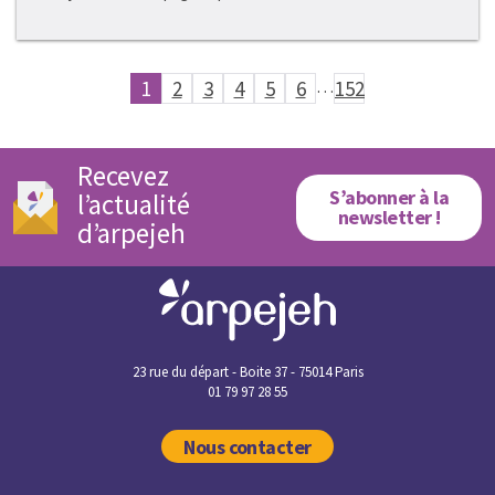
1
2
3
4
5
6
…
152
Recevez
S’abonner à la
l’actualité
newsletter !
d’arpejeh
23 rue du départ - Boite 37 - 75014 Paris
01 79 97 28 55
Nous contacter