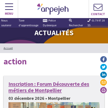
Aller
au
MENU
contenu
CONTACT
Nous
Taxe
Police
01 79 97 28
soutenir
d'apprentissage
Dyslexique
Rechercher
55
ACTUALITÉS
Accueil
action
Inscription : Forum Découverte des
métiers de Montpellier
03 décembre 2026 • Montpellier