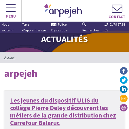
Aller
au
MENU
contenu
CONTACT
Nous
Taxe
Police
01 79 97 28
soutenir
d'apprentissage
Dyslexique
Rechercher
55
ACTUALITÉS
Accueil
arpejeh
Les jeunes du dispositif ULIS du
collège Pierre Deley découvrent les
métiers de la grande distribution chez
Carrefour Balaruc