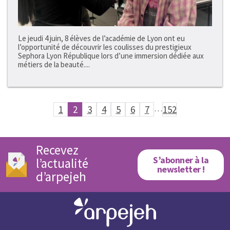
Le jeudi 4 juin, 8 élèves de l’académie de Lyon ont eu
l’opportunité de découvrir les coulisses du prestigieux
Sephora Lyon République lors d’une immersion dédiée aux
métiers de la beauté....
1
2
3
4
5
6
7
…
152
Recevez
S’abonner à la
l’actualité
newsletter !
d’arpejeh