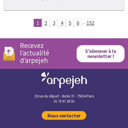
1
2
3
4
5
6
…
152
Recevez
S’abonner à la
l’actualité
newsletter !
d’arpejeh
23 rue du départ - Boite 37 - 75014 Paris
01 79 97 28 55
Nous contacter