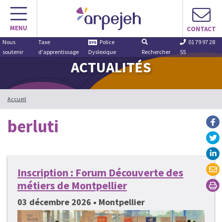
Aller
au
MENU
contenu
CONTACT
Nous
Taxe
Police
01 79 97 28
soutenir
d'apprentissage
Dyslexique
Rechercher
55
ACTUALITÉS
Accueil
berluti
Inscription : Forum Découverte des
métiers de Montpellier
03 décembre 2026 • Montpellier