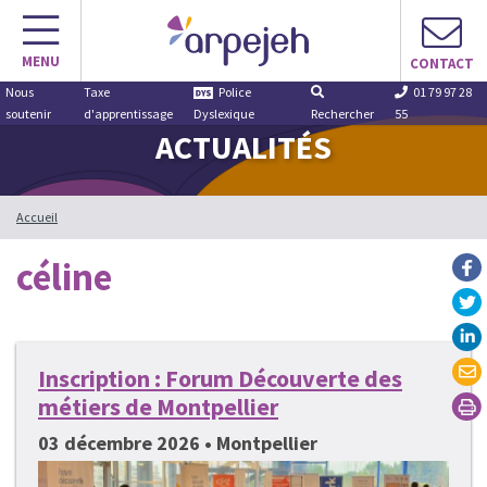
Aller
au
MENU
contenu
CONTACT
Nous
Taxe
Police
01 79 97 28
soutenir
d'apprentissage
Dyslexique
Rechercher
55
ACTUALITÉS
Accueil
céline
Inscription : Forum Découverte des
métiers de Montpellier
03 décembre 2026 • Montpellier