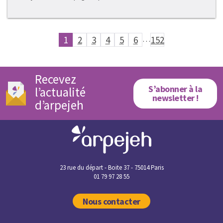
1
2
3
4
5
6
…
152
Recevez
S’abonner à la
l’actualité
newsletter !
d’arpejeh
23 rue du départ - Boite 37 - 75014 Paris
01 79 97 28 55
Nous contacter