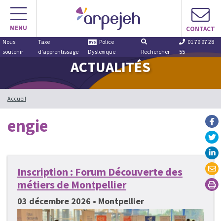
Aller
au
MENU
contenu
CONTACT
Nous
Taxe
Police
01 79 97 28
soutenir
d'apprentissage
Dyslexique
Rechercher
55
ACTUALITÉS
Accueil
engie
Inscription : Forum Découverte des
métiers de Montpellier
03 décembre 2026 • Montpellier