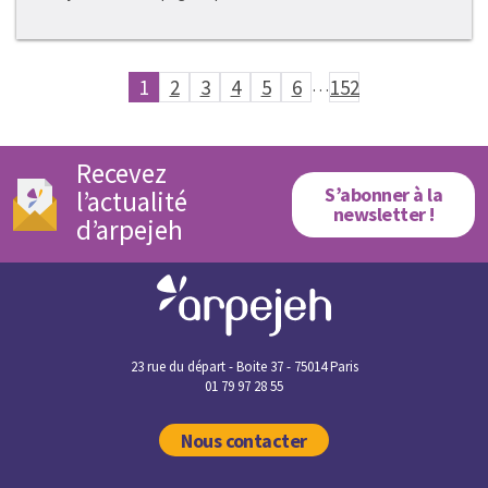
1
2
3
4
5
6
…
152
Recevez
S’abonner à la
l’actualité
newsletter !
d’arpejeh
23 rue du départ - Boite 37 - 75014 Paris
01 79 97 28 55
Nous contacter