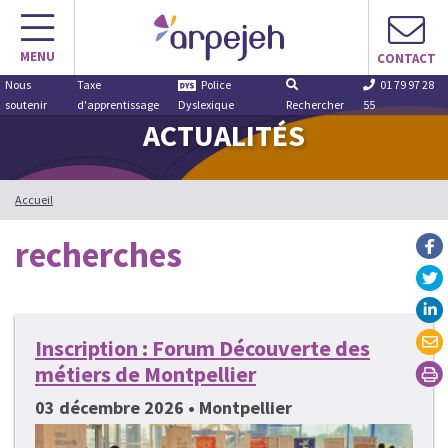
Aller
au
MENU
contenu
CONTACT
Nous
Taxe
Police
01 79 97 28
soutenir
d'apprentissage
Dyslexique
Rechercher
55
ACTUALITÉS
Accueil
recherches
Inscription : Forum Découverte des
métiers de Montpellier
03 décembre 2026 • Montpellier