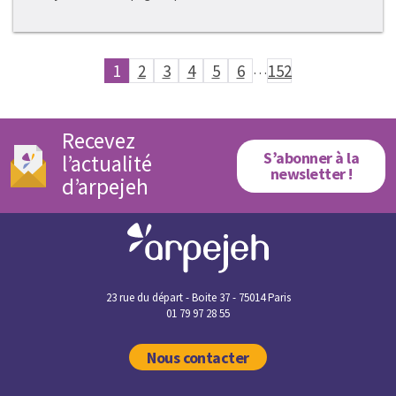
1
2
3
4
5
6
…
152
Recevez
S’abonner à la
l’actualité
newsletter !
d’arpejeh
23 rue du départ - Boite 37 - 75014 Paris
01 79 97 28 55
Nous contacter