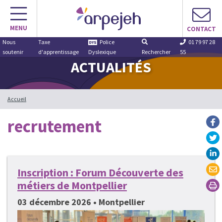
Aller
au
MENU
contenu
CONTACT
Nous
Taxe
Police
01 79 97 28
soutenir
d'apprentissage
Dyslexique
Rechercher
55
ACTUALITÉS
Accueil
recrutement
Inscription : Forum Découverte des
métiers de Montpellier
03 décembre 2026 • Montpellier