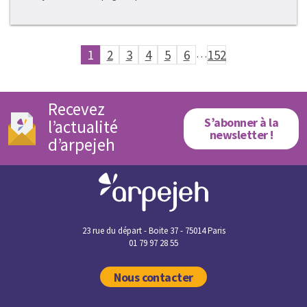
1
2
3
4
5
6
…
152
Recevez
S’abonner à la
l’actualité
newsletter !
d’arpejeh
23 rue du départ - Boite 37 - 75014 Paris
01 79 97 28 55
Nous contacter