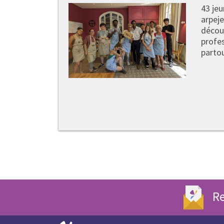
43 je
arpeje
découv
profe
partou
Re