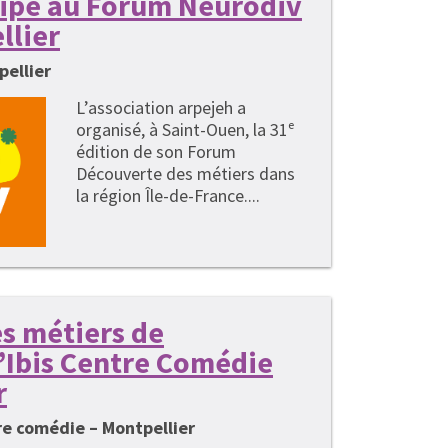
cipe au Forum Neurodiv
llier
pellier
L’association arpejeh a
organisé, à Saint-Ouen, la 31ᵉ
édition de son Forum
Découverte des métiers dans
la région Île-de-France....
s métiers de
 l’Ibis Centre Comédie
r
tre comédie – Montpellier