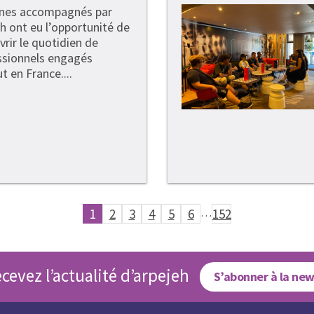
unes accompagnés par
h ont eu l’opportunité de
rir le quotidien de
ssionnels engagés
t en France....
1
2
3
4
5
6
…
152
cevez l’actualité d’arpejeh
S’abonner à la new