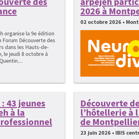
couverte des
arpejeh parti
ance
2026 à Montpe
02 octobre 2026 • Mont
h organise la 9e édition
n Forum Découverte des
rs dans les Hauts-de-
, le jeudi 8 octobre à
Quentin....
: 43 jeunes
Découverte de
h à la
l’hôtellerie à
rofessionnel
de Montpellie
23 juin 2026 • IBIS cen