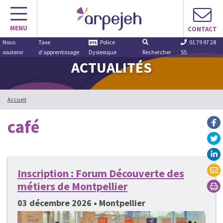
Aller
au
MENU
contenu
CONTACT
Nous
Taxe
Police
01 79 97 28
soutenir
d'apprentissage
Dyslexique
Rechercher
55
ACTUALITÉS
Accueil
café
Inscription : Forum Découverte des
métiers de Montpellier
03 décembre 2026 • Montpellier