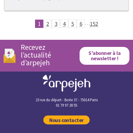
1
2
3
4
5
6
…
152
Recevez
S’abonner à la
l’actualité
newsletter !
d’arpejeh
23 rue du départ - Boite 37 - 75014 Paris
01 79 97 28 55
Nous contacter